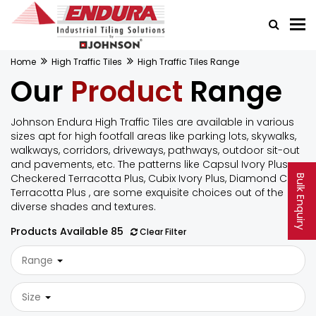
Home
High Traffic Tiles
High Traffic Tiles Range
Our
Product
Range
Johnson Endura High Traffic Tiles are available in various
sizes apt for high footfall areas like parking lots, skywalks,
walkways, corridors, driveways, pathways, outdoor sit-out
and pavements, etc. The patterns like Capsul Ivory Plus,
Checkered Terracotta Plus, Cubix Ivory Plus, Diamond Cut
Bulk Enquiry
Terracotta Plus , are some exquisite choices out of the
diverse shades and textures.
Products Available
85
Clear Filter
Range
Size